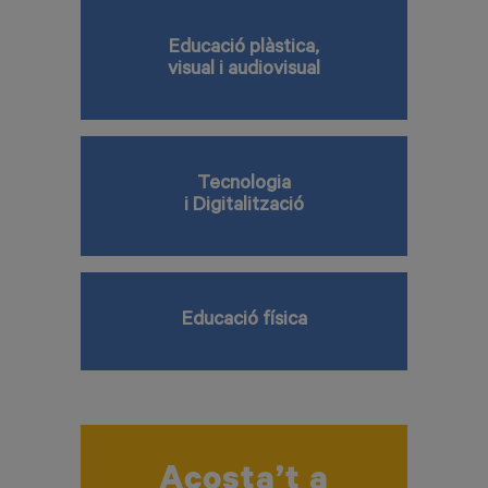
Educació plàstica,
visual i audiovisual
Tecnologia
i Digitalització
Educació física
Acosta’t a