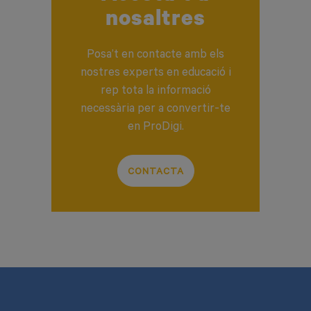
nosaltres
Posa’t en contacte amb els
nostres experts en educació i
rep tota la informació
necessària per a convertir-te
en ProDigi.
CONTACTA