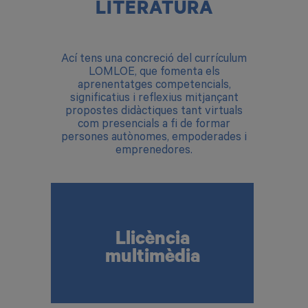
LITERATURA
Ací tens una concreció del currículum
LOMLOE, que fomenta els
aprenentatges competencials,
significatius i reflexius mitjançant
propostes didàctiques tant virtuals
com presencials a fi de formar
persones autònomes, empoderades i
emprenedores.
Lectures, vídeos, àudios actuals i
Llicència
generadors d’idees i activitats
multimèdia
interactives per a la pràctica
autònoma.