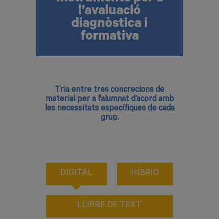
Test final de la unitat, útil com a
l’avaluació
avaluació inicial o de diagnòstic.
diagnòstica i
Rúbriques dels reptes o situacions
d’aprenentatge (vídeos).
formativa
Tria entre tres concrecions de
material per a l’alumnat d’acord amb
les necessitats específiques de cada
grup.
DIGITAL
HÍBRID
LLIBRE DE TEXT