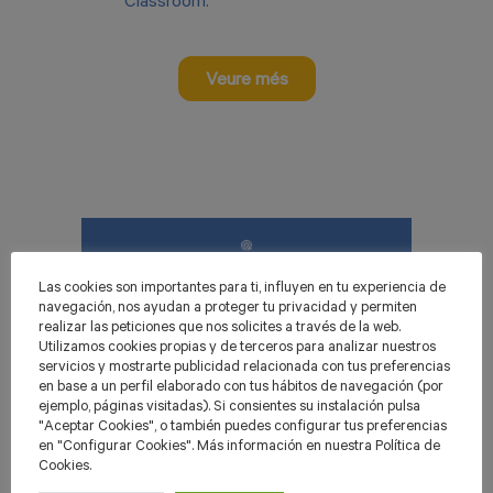
Classroom.
Veure més
Demana’ns mostres
Las cookies son importantes para ti, influyen en tu experiencia de
navegación, nos ayudan a proteger tu privacidad y permiten
realizar las peticiones que nos solicites a través de la web.
Utilizamos cookies propias y de terceros para analizar nuestros
servicios y mostrarte publicidad relacionada con tus preferencias
Totes les matèries
en base a un perfil elaborado con tus hábitos de navegación (por
ejemplo, páginas visitadas). Si consientes su instalación pulsa
"Aceptar Cookies", o también puedes configurar tus preferencias
en "Configurar Cookies". Más información en nuestra Política de
Cookies.
Matemàtiques