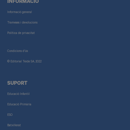
INFORMACIÓ
Informació general
Trameses i devolucions
Política de privacitat
Condicions d’ús
© Editorial Teide SA, 2022
SUPORT
Educació Infantil
Educació Primària
ESO
Batxillerat