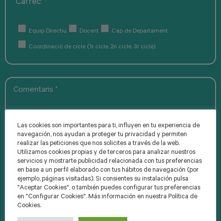
Càrrec: *
Equip Directiu
Docent
Cap de Departament
Coordinació de cicle (1r cicle, 2n cicle, 3r cicle)
Las cookies son importantes para ti, influyen en tu experiencia de
navegación, nos ayudan a proteger tu privacidad y permiten
realizar las peticiones que nos solicites a través de la web.
Utilizamos cookies propias y de terceros para analizar nuestros
servicios y mostrarte publicidad relacionada con tus preferencias
en base a un perfil elaborado con tus hábitos de navegación (por
ejemplo, páginas visitadas). Si consientes su instalación pulsa
"Aceptar Cookies", o también puedes configurar tus preferencias
Consentiment GDPR *
en "Configurar Cookies". Más información en nuestra Política de
Cookies.
CONSENTO que les dades facilitades en aquest formulari siguin