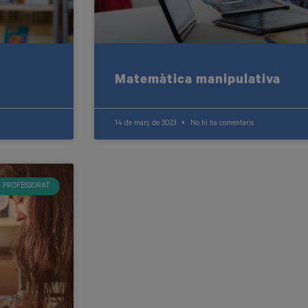
Matemàtica manipulativa
14 de març de 2023
No hi ha comentaris
PROFESSORAT