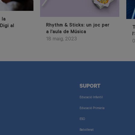
 la
Rhythm & Sticks: un joc per
Digi al
T
a l’aula de Música
l
18 maig, 2023
0
SUPORT
Educació Infantil
Educació Primària
ESO
Batxillerat