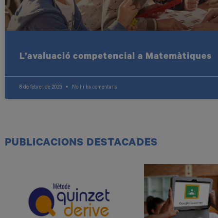
L’avaluació competencial a Matemàtiques
8 de febrer de 2023
No hi ha comentaris
PUBLICACIONS DESTACADES