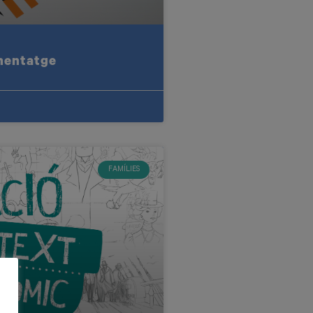
enentatge
FAMÍLIES