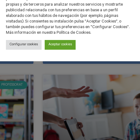
propias y de terceros para analizar nuestros servicios y mostrarte
publicidad relacionada con tus preferencias en base a un perfil
elaborado con tus hábitos de navegación (por ejemplo, páginas
visitadas). Si consientes su instalación pulsa "Aceptar Cookies", o
eix
Devora llibres amb la col·lecc
también puedes configurar tus preferencias en "Configurar Cookies".
Más información en nuestra Política de Cookies.
Configurar cookies
Aceptar cookies
19 d'abril de 2023
No hi ha comentaris
PROFESSORAT