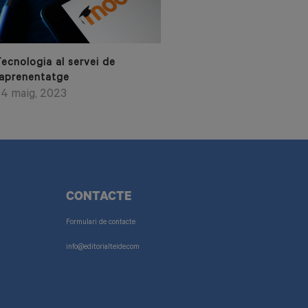
ecnologia al servei de
’aprenentatge
4 maig, 2023
CONTACTE
Formulari de contacte
info@editorialteide.com