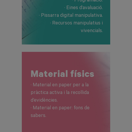
· Programació.
· Eines d’avaluació.
· Pissarra digital manipulativa.
· Recursos manipulatius i
vivencials.
Material físics
· Material en paper per a la
pràctica activa i la recollida
d’evidències.
· Material en paper: fons de
sabers.