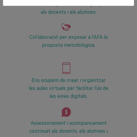
Formació digital i metodològica per
als docents i els alumnes.
Col·laboració per exposar a l’AFA la
proposta metodològica.
Ens ocupem de crear i organitzar
les aules virtuals per facilitar l’ús de
les eines digitals.
Assessorament i acompanyament
continuat als docents, els alumnes i