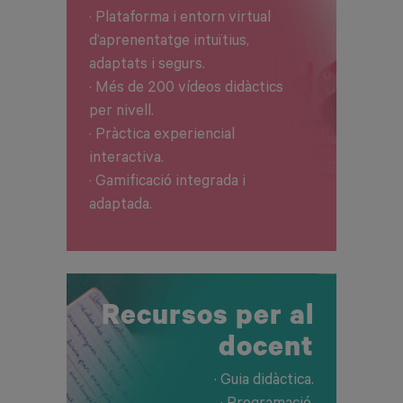
· Plataforma i entorn virtual
d’aprenentatge intuïtius,
adaptats i segurs.
· Més de 200 vídeos didàctics
per nivell.
· Pràctica experiencial
interactiva.
· Gamificació integrada i
adaptada.
Recursos per al
docent
· Guia didàctica.