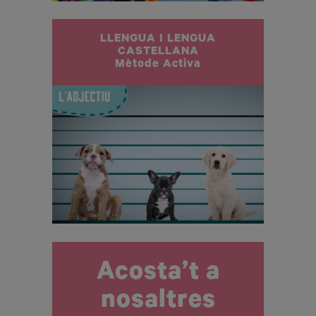
LLENGUA I LENGUA
CASTELLANA
Mètode Activa
Acosta’t a
nosaltres