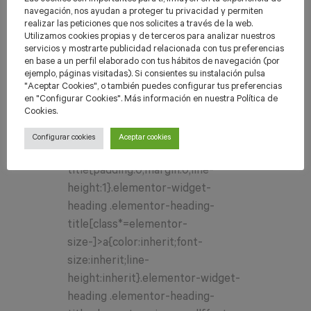
navegación, nos ayudan a proteger tu privacidad y permiten
realizar las peticiones que nos solicites a través de la web.
Utilizamos cookies propias y de terceros para analizar nuestros
01 febr.
Acosta’t a
servicios y mostrarte publicidad relacionada con tus preferencias
en base a un perfil elaborado con tus hábitos de navegación (por
ProDigi
ejemplo, páginas visitadas). Si consientes su instalación pulsa
Posted at 11:00h
in
PRODIGI
by
"Aceptar Cookies", o también puedes configurar tus preferencias
en "Configurar Cookies". Más información en nuestra Política de
ProDigi
0 Comments
3
Likes
Cookies.
/*! elementor - v3.13.3 - 28-05-
Configurar cookies
Aceptar cookies
2023 */ .elementor-heading-
title{padding:0;margin:0;line-
height:1}.elementor-widget-
heading .elementor-heading-
title[class*=elementor-
size-]>a{color:inherit;font-
size:inherit;line-
height:inherit}.elementor-widget-
heading .elementor-heading-