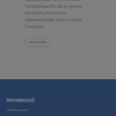
digital a l’aula», la nova línia de
metodologia híbrida en què es
combinen els entorns
d’aprenentatge físics i virtuals.
D’aquesta...
READ MORE
INFORMACIÓ
Informació general