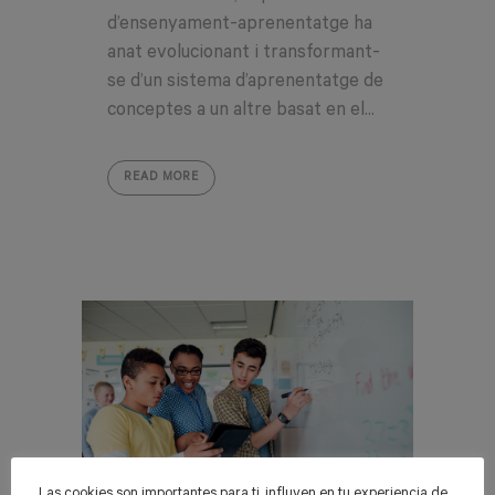
d’ensenyament-aprenentatge ha
anat evolucionant i transformant-
se d’un sistema d’aprenentatge de
conceptes a un altre basat en el...
READ MORE
Las cookies son importantes para ti, influyen en tu experiencia de