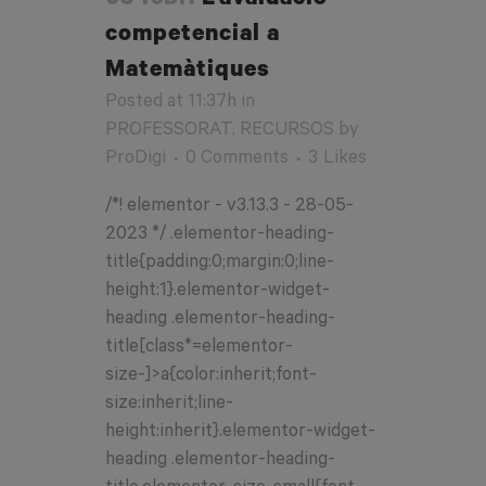
08 febr.
L’avaluació
competencial a
Matemàtiques
Posted at 11:37h
in
PROFESSORAT
,
RECURSOS
by
ProDigi
0 Comments
3
Likes
/*! elementor - v3.13.3 - 28-05-
2023 */ .elementor-heading-
title{padding:0;margin:0;line-
height:1}.elementor-widget-
heading .elementor-heading-
title[class*=elementor-
size-]>a{color:inherit;font-
size:inherit;line-
height:inherit}.elementor-widget-
heading .elementor-heading-