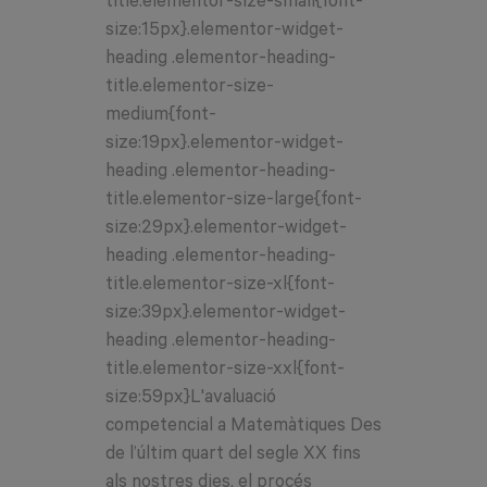
title.elementor-size-small{font-
size:15px}.elementor-widget-
heading .elementor-heading-
title.elementor-size-
medium{font-
size:19px}.elementor-widget-
heading .elementor-heading-
title.elementor-size-large{font-
size:29px}.elementor-widget-
heading .elementor-heading-
title.elementor-size-xl{font-
size:39px}.elementor-widget-
heading .elementor-heading-
title.elementor-size-xxl{font-
size:59px}L'avaluació
competencial a Matemàtiques Des
de l’últim quart del segle XX fins
als nostres dies, el procés