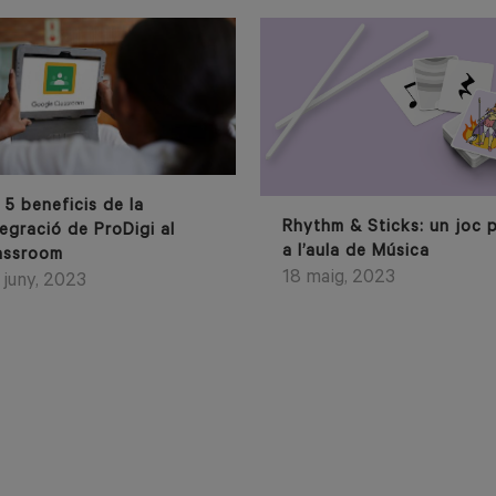
s 5 beneficis de la
Rhythm & Sticks: un joc 
tegració de ProDigi al
a l’aula de Música
assroom
18 maig, 2023
 juny, 2023