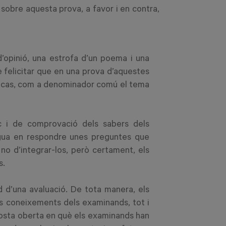
 sobre aquesta prova, a favor i en contra,
d’opinió, una estrofa d’un poema i una
e felicitar que en una prova d’aquestes
est cas, com a denominador comú el tema
c i de comprovació dels sabers dels
engua en respondre unes preguntes que
no d’integrar-los, però certament, els
s.
id d’una avaluació. De tota manera, els
s coneixements dels examinands, tot i
sposta oberta en què els examinands han