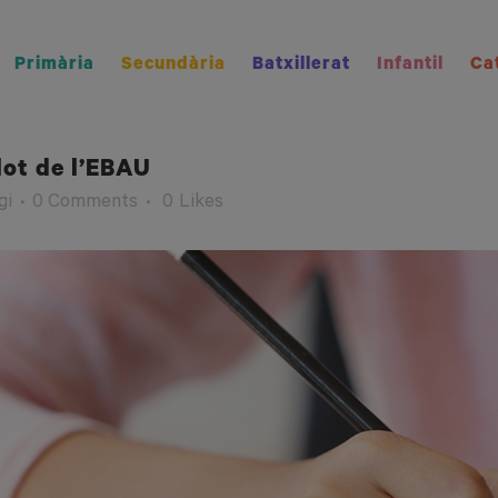
Primària
Secundària
Batxillerat
Infantil
Ca
lot de l’EBAU
gi
0 Comments
0
Likes