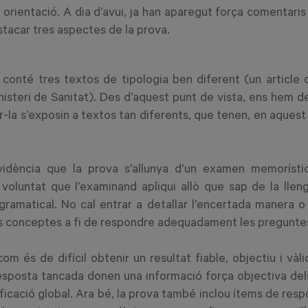
a orientació. A dia d’avui, ja han aparegut força comentaris
tacar tres aspectes de la prova.
conté tres textos de tipologia ben diferent (un article 
isteri de Sanitat). Des d’aquest punt de vista, ens hem d
ar-la s’exposin a textos tan diferents, que tenen, en aqu
dència que la prova s’allunya d’un examen memorísti
 voluntat que l’examinand apliqui allò que sap de la ll
ramatical. No cal entrar a detallar l’encertada manera o 
ns conceptes a fi de respondre adequadament les pregunte
 és de difícil obtenir un resultat fiable, objectiu i vàl
sposta tancada donen una informació força objectiva del
lificació global. Ara bé, la prova també inclou ítems de re