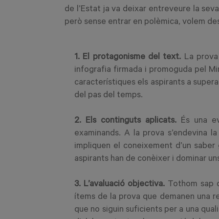
de l’Estat ja va deixar entreveure la sev
però sense entrar en polèmica, volem des
1. El protagonisme del text.
La prova 
infografia firmada i promoguda pel Min
característiques els aspirants a super
del pas del temps.
2. Els continguts aplicats.
És una evi
examinands. A la prova s’endevina la
impliquen el coneixement d’un saber g
aspirants han de conèixer i dominar u
3. L’avaluació objectiva.
Tothom sap com
ítems de la prova que demanen una re
que no siguin suficients per a una qua