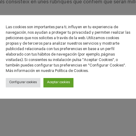
uals consisteix en unes rúbriques que confiem que seran mi
Las cookies son importantes para ti, influyen en tu experiencia de
 a la prova pilot ens reafirma en el plantejament que l’
navegación, nos ayudan a proteger tu privacidad y permiten realizar las
peticiones que nos solicites a través de la web. Utilizamos cookies
cció que el text ha de ser un dels protagonistes en l’
propias y de terceros para analizar nuestros servicios y mostrarte
usos lingüístics i que l’objectivitat en el discurs ha de pre
publicidad relacionada con tus preferencias en base a un perfil
elaborado con tus hábitos de navegación (por ejemplo, páginas
visitadas). Si consientes su instalación pulsa "Aceptar Cookies", o
también puedes configurar tus preferencias en "Configurar Cookies".
Más información en nuestra Política de Cookies.
Configurar cookies
Aceptar cookies