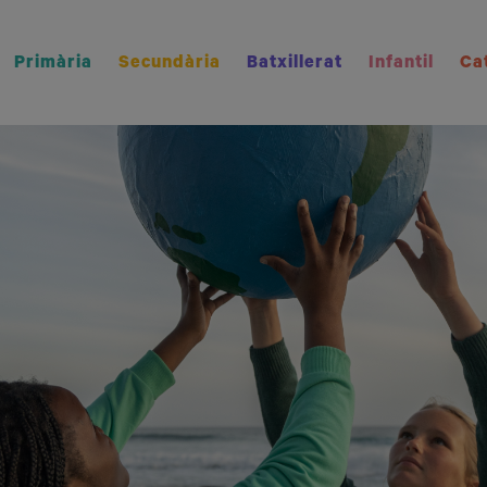
Primària
Secundària
Batxillerat
Infantil
Ca