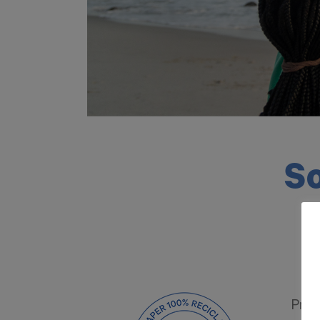
So
ProD