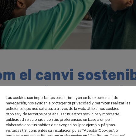
m el canvi sosteni
que volem aprendr
Las cookies son importantes para ti, influyen en tu experiencia de
navegación, nos ayudan a proteger tu privacidad y permiten realizar las
peticiones que nos solicites a través de la web. Utilizamos cookies
propias y de terceros para analizar nuestros servicios y mostrarte
publicidad relacionada con tus preferencias en base a un perfil
elaborado con tus hábitos de navegación (por ejemplo, páginas
igi ha començat a
evolucionar cap a la sostenibilitat,
visitadas). Si consientes su instalación pulsa "Aceptar Cookies", o