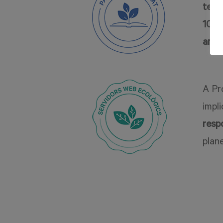
tecn
100 
amb 
A Pr
impl
respo
plan