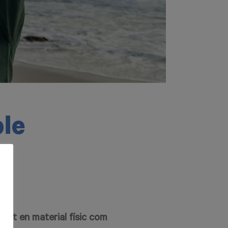
ble
e
 tant en material físic com