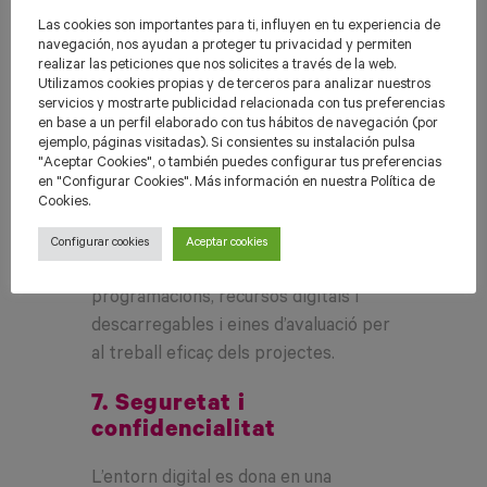
diverses de l’alumnat.
Las cookies son importantes para ti, influyen en tu experiencia de
navegación, nos ayudan a proteger tu privacidad y permiten
6. Espai amb recursos
realizar las peticiones que nos solicites a través de la web.
docents
Utilizamos cookies propias y de terceros para analizar nuestros
servicios y mostrarte publicidad relacionada con tus preferencias
en base a un perfil elaborado con tus hábitos de navegación (por
Els professors disposen a l’EVA d’un
ejemplo, páginas visitadas). Si consientes su instalación pulsa
espai amb recursos docents per
"Aceptar Cookies", o también puedes configurar tus preferencias
en "Configurar Cookies". Más información en nuestra Política de
resoldre dubtes i treballar amb
Cookies.
seguretat i eficàcia aquesta proposta
educativa. Alguns d’aquests recursos
Configurar cookies
Aceptar cookies
són orientacions didàctiques,
programacions, recursos digitals i
descarregables i eines d’avaluació per
al treball eficaç dels projectes.
7. Seguretat i
confidencialitat
L’entorn digital es dona en una