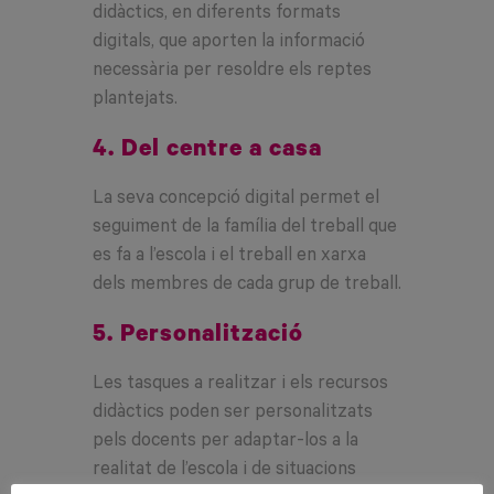
didàctics, en diferents formats
digitals, que aporten la informació
necessària per resoldre els reptes
plantejats.
4. Del centre a casa
La seva concepció digital permet el
seguiment de la família del treball que
es fa a l’escola i el treball en xarxa
dels membres de cada grup de treball.
5. Personalització
Les tasques a realitzar i els recursos
didàctics poden ser personalitzats
pels docents per adaptar-los a la
realitat de l’escola i de situacions