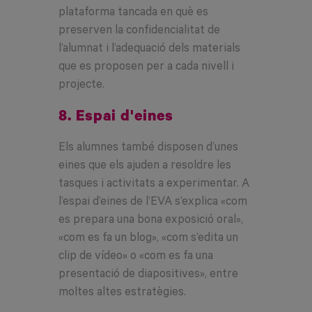
plataforma tancada en què es
preserven la confidencialitat de
l’alumnat i l’adequació dels materials
que es proposen per a cada nivell i
projecte.
8. Espai d'eines
Els alumnes també disposen d’unes
eines que els ajuden a resoldre les
tasques i activitats a experimentar. A
l’espai d’eines de l’EVA s’explica «com
es prepara una bona exposició oral»,
«com es fa un blog», «com s’edita un
clip de vídeo» o «com es fa una
presentació de diapositives», entre
moltes altes estratègies.