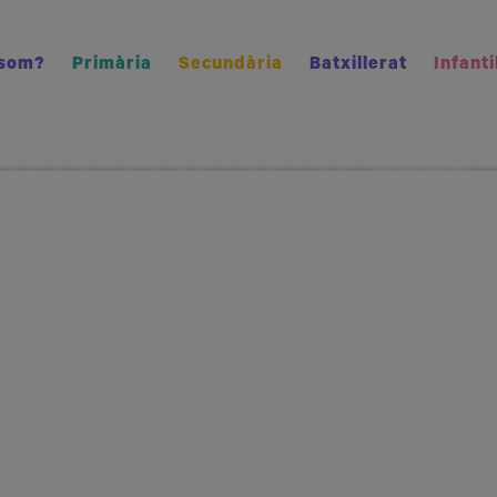
 som?
Primària
Secundària
Batxillerat
Infanti