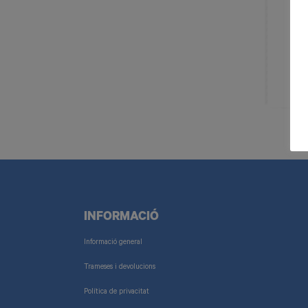
INFORMACIÓ
Informació general
Trameses i devolucions
Política de privacitat