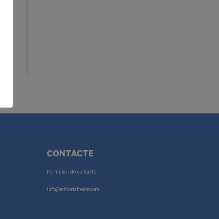
CONTACTE
Formulari de contacte
info@editorialteide.com