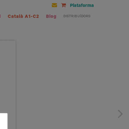
Plataforma
l
Català A1-C2
Blog
DISTRIBUÏDORS