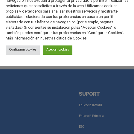
navegación, nos ayudan a proteger tu privacidad y permiten realizar las
peticiones que nos solicites a través de la web. Utilizamos cookies
propias y de terceros para analizar nuestros servicios y mostrarte
publicidad relacionada con tus preferencias en base a un perfil
elaborado con tus hábitos de navegación (por ejemplo, páginas
visitadas). Si consientes su instalación pulsa "Aceptar Cookies", o
también puedes configurar tus preferencias en "Configurar Cookies".
Más información en nuestra Política de Cookies.
Configurar cookies
Aceptar cookies
SUPORT
Educació Infantil
Educació Primària
ESO