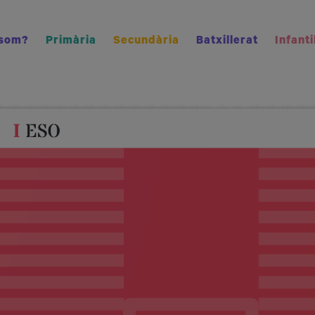
 som?
Primària
Secundària
Batxillerat
Infanti