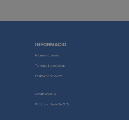
INFORMACIÓ
Informació general
Trameses i devolucions
Política de privacitat
Condicions d’ús
© Editorial Teide SA, 2022