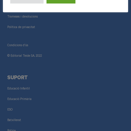
Informació general
Trameses i devolucions
Política de privacitat
Condicions d’ús
© Editorial Teide SA, 2022
SUPORT
Educació Infantil
Educació Primària
ESO
Batxillerat