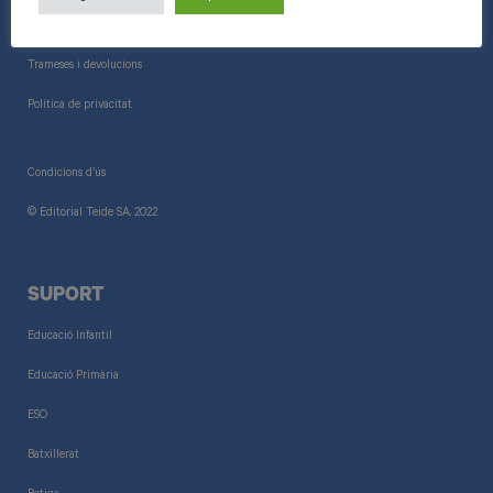
Informació general
Trameses i devolucions
Política de privacitat
Condicions d’ús
© Editorial Teide SA, 2022
SUPORT
Educació Infantil
Educació Primària
ESO
Batxillerat