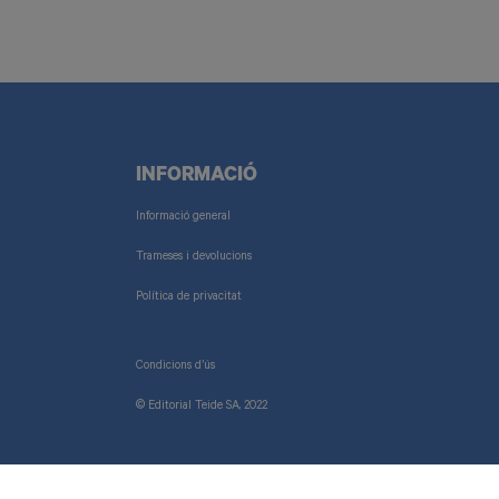
INFORMACIÓ
Informació general
Trameses i devolucions
Política de privacitat
Condicions d’ús
© Editorial Teide SA, 2022