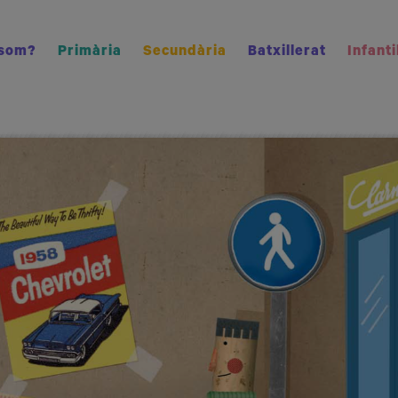
 som?
Primària
Secundària
Batxillerat
Infanti