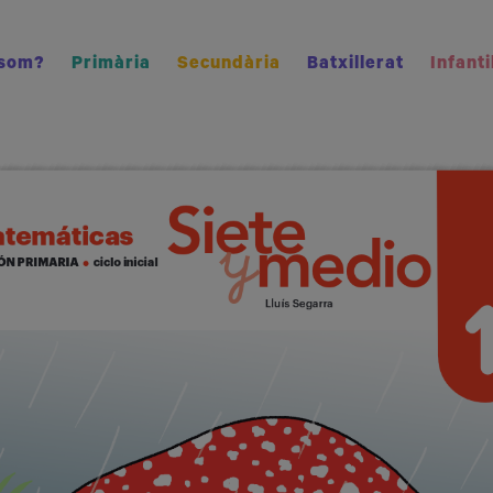
 som?
Primària
Secundària
Batxillerat
Infanti