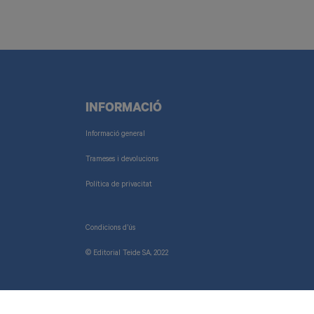
INFORMACIÓ
Informació general
Trameses i devolucions
Política de privacitat
Condicions d’ús
© Editorial Teide SA, 2022