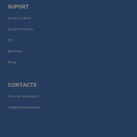
SUPORT
Educació Infantil
Educació Primària
ESO
Batxillerat
Botiga
CONTACTE
Formulari de contacte
info@editorialteide.com