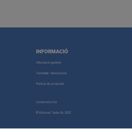
INFORMACIÓ
Informació general
Trameses i devolucions
Política de privacitat
Condicions d’ús
© Editorial Teide SA, 2022