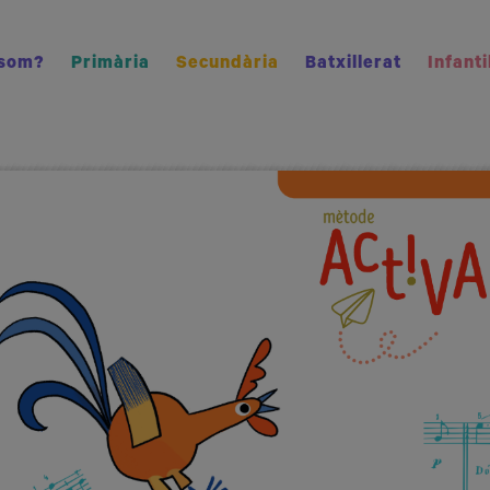
 som?
Primària
Secundària
Batxillerat
Infanti