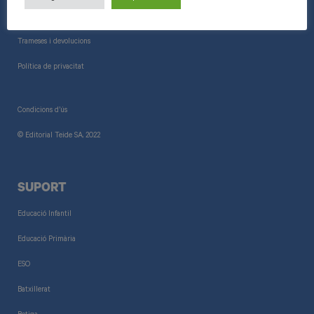
Informació general
Trameses i devolucions
Política de privacitat
Condicions d’ús
© Editorial Teide SA, 2022
SUPORT
Educació Infantil
Educació Primària
ESO
Batxillerat