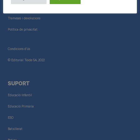
Informació general
Trameses i devolucions
Política de privacitat
Condicions d’ús
© Editorial Teide SA, 2022
SUPORT
Educació Infantil
Educació Primària
ESO
Batxillerat