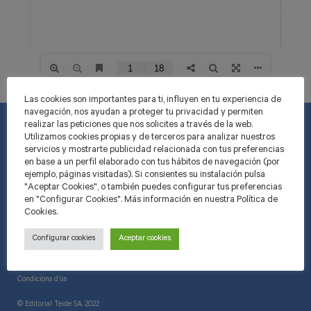
Las cookies son importantes para ti, influyen en tu experiencia de
navegación, nos ayudan a proteger tu privacidad y permiten
realizar las peticiones que nos solicites a través de la web.
Utilizamos cookies propias y de terceros para analizar nuestros
servicios y mostrarte publicidad relacionada con tus preferencias
INFORMACIÓ
en base a un perfil elaborado con tus hábitos de navegación (por
ejemplo, páginas visitadas). Si consientes su instalación pulsa
"Aceptar Cookies", o también puedes configurar tus preferencias
Informació general
en "Configurar Cookies". Más información en nuestra Política de
Cookies.
Trameses i devolucions
Política de privacitat
Configurar cookies
Aceptar cookies
Condicions d’ús
© Editorial Teide SA, 2022