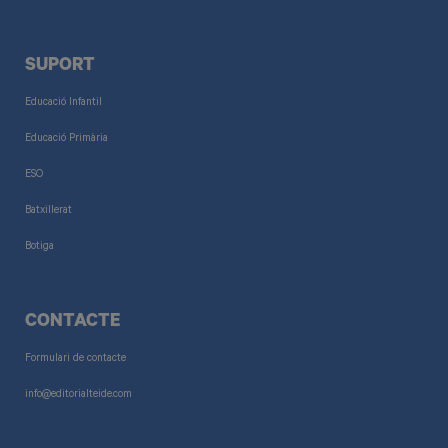
SUPORT
Educació Infantil
Educació Primària
ESO
Batxillerat
Botiga
CONTACTE
Formulari de contacte
info@editorialteide.com