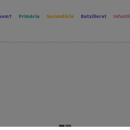
 som?
Primària
Secundària
Batxillerat
Infanti