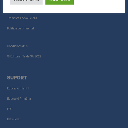
Configurar cookies
Aceptar cookies
Informació general
Trameses i devolucions
Política de privacitat
Condicions d’ús
© Editorial Teide SA, 2022
SUPORT
Educació Infantil
Educació Primària
ESO
Batxillerat