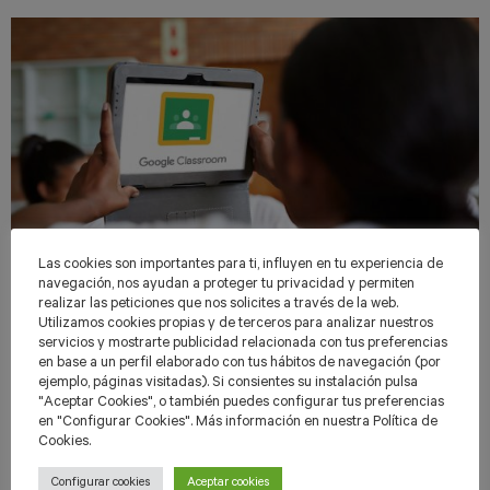
Las cookies son importantes para ti, influyen en tu experiencia de
navegación, nos ayudan a proteger tu privacidad y permiten
realizar las peticiones que nos solicites a través de la web.
Los 5 beneficios de la integración de ProDigi en
Utilizamos cookies propias y de terceros para analizar nuestros
Classroom
servicios y mostrarte publicidad relacionada con tus preferencias
02 junio, 2023
en base a un perfil elaborado con tus hábitos de navegación (por
ejemplo, páginas visitadas). Si consientes su instalación pulsa
"Aceptar Cookies", o también puedes configurar tus preferencias
en "Configurar Cookies". Más información en nuestra Política de
Cookies.
Configurar cookies
Aceptar cookies