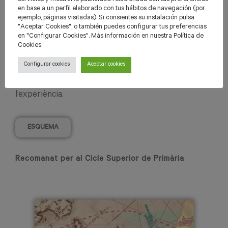
controlar la durada i veure si tots els aspectes estan
en base a un perfil elaborado con tus hábitos de navegación (por
preparats (decorat,
atrezzo
, vestuari, perruqueria,
ejemplo, páginas visitadas). Si consientes su instalación pulsa
"Aceptar Cookies", o también puedes configurar tus preferencias
maquillatge…).
en "Configurar Cookies". Más información en nuestra Política de
Cookies.
Arribat el dia de les representacions, i després de
Configurar cookies
Aceptar cookies
l’actuació de tots els grups, s’han de recollir les
valoracions dels assistens i fer una reflexió sobre
l’experiència.
ESQUEMA
Recomanat per al Cicle Superior de Primària